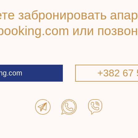
те забронировать апа
booking.com или позво
+382 67 
ng.com