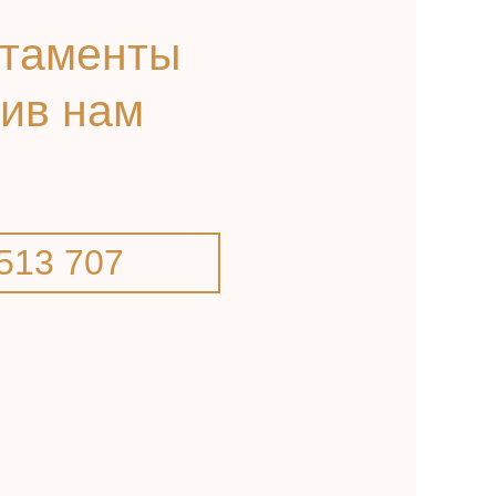
ртаменты
нив нам
513 707