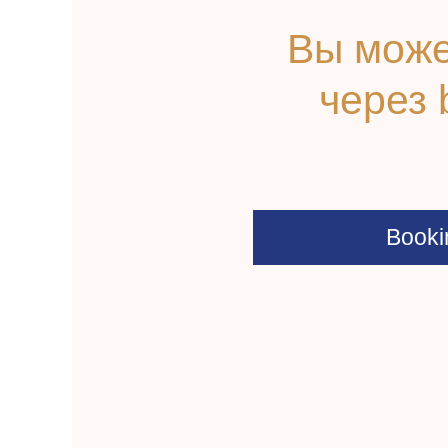
Вы може
через 
Booki