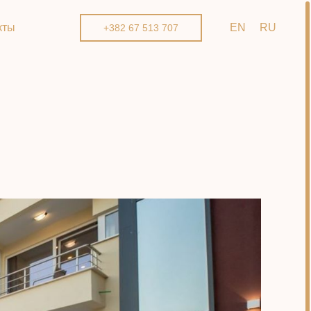
кты
EN
RU
+382 67 513 707