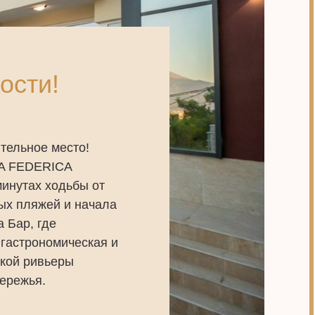
ости!
тельное место!
LA FEDERICA
инутах ходьбы от
ых пляжей и начала
 Бар, где
гастрономическая и
ской ривьеры
ережья.