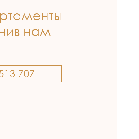
артаменты
онив нам
513 707