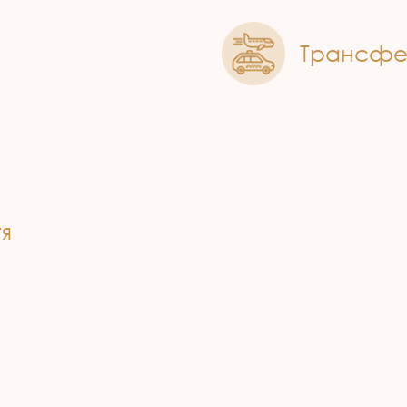
Трансфер
я