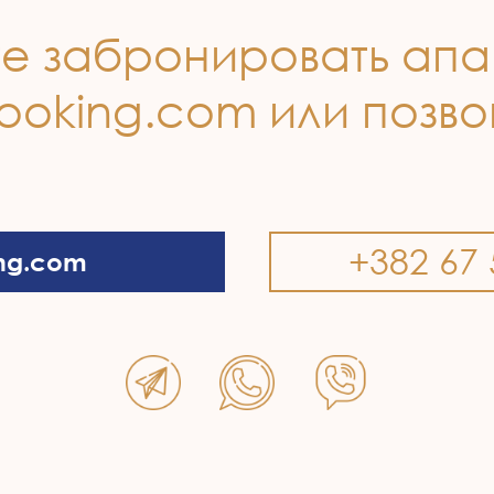
е забронировать ап
ooking.com или позв
+382 67 
ng.com