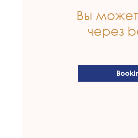
Вы может
через b
Booki